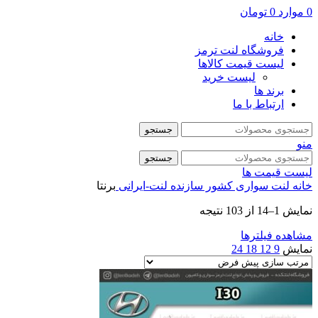
0
موارد
0
تومان
خانه
فروشگاه لنت ترمز
لیست قیمت کالاها
لیست خرید
برند ها
ارتباط با ما
جستجو
منو
جستجو
لیست قیمت ها
خانه
لنت سواری
کشور سازنده
لنت-ایرانی
برنتا
نمایش 1–14 از 103 نتیجه
مشاهده فیلترها
نمایش
9
12
18
24