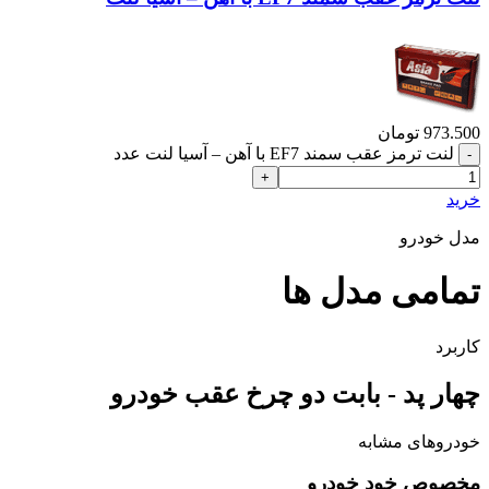
973.500
تومان
لنت ترمز عقب سمند EF7 با آهن – آسیا لنت عدد
خرید
مدل خودرو
تمامی مدل ها
کاربرد
چهار پد - بابت دو چرخ عقب خودرو
خودروهای مشابه
مخصوص خود خودرو