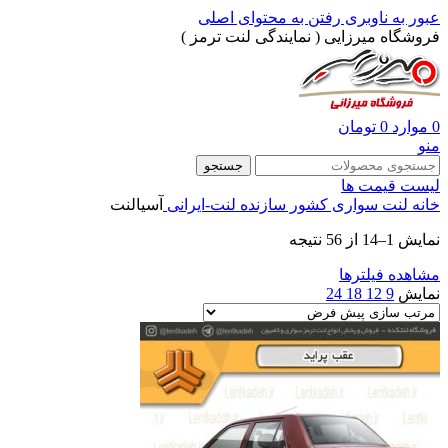
عبور به ناوبری
رفتن به محتوای اصلی
فروشگاه میرزایی ( نمایندگی لنت ترمز )
0
موارد
0
تومان
منو
جستجو
لیست قیمت ها
خانه
لنت سواری
کشور سازنده
لنت-ایرانی
آسیالنت
نمایش 1–14 از 56 نتیجه
مشاهده فیلترها
نمایش
9
12
18
24