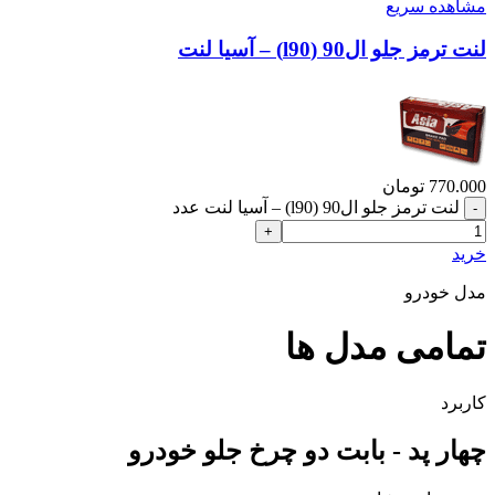
مشاهده سریع
لنت ترمز جلو ال90 (l90) – آسیا لنت
770.000
تومان
لنت ترمز جلو ال90 (l90) – آسیا لنت عدد
خرید
مدل خودرو
تمامی مدل ها
کاربرد
چهار پد - بابت دو چرخ جلو خودرو