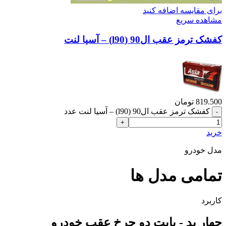
برای مقایسه اضافه کنید
مشاهده سریع
کفشک ترمز عقب ال90 (l90) – آسیا لنت
819.500
تومان
کفشک ترمز عقب ال90 (l90) – آسیا لنت عدد
خرید
مدل خودرو
تمامی مدل ها
کاربرد
چهار پد - بابت دو چرخ عقب خودرو