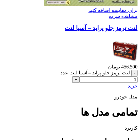
برای مقایسه اضافه کنید
مشاهده سریع
لنت ترمز جلو پراید – آسیا لنت
456.500
تومان
لنت ترمز جلو پراید – آسیا لنت عدد
خرید
مدل خودرو
تمامی مدل ها
کاربرد