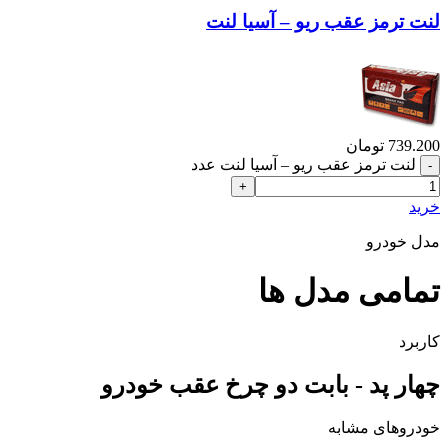
لنت ترمز عقب ریو – آسیا لنت
739.200
تومان
لنت ترمز عقب ریو – آسیا لنت عدد
خرید
مدل خودرو
تمامی مدل ها
کاربرد
چهار پد - بابت دو چرخ عقب خودرو
خودروهای مشابه