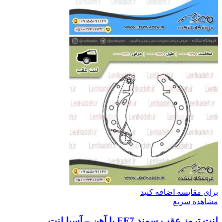
برای مقایسه اضافه کنید
مشاهده سریع
لنت ترمز عقب سمند EF7 با آهن – آسیا لنت