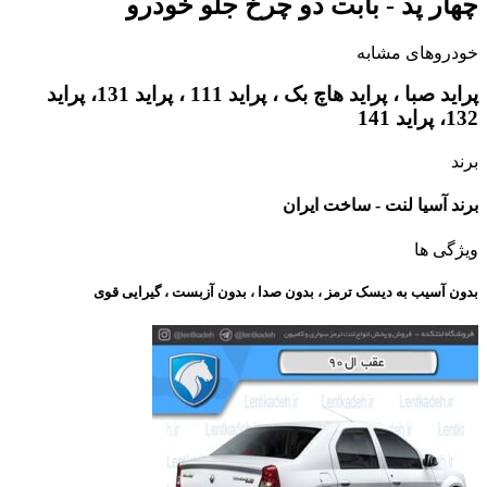
چهار پد - بابت دو چرخ جلو خودرو
خودروهای مشابه
پراید صبا ، پراید هاچ بک ، پراید 111 ، پراید 131، پراید
132، پراید 141
برند
برند آسیا لنت - ساخت ایران
ویژگی ها
بدون آسیب به دیسک ترمز ، بدون صدا ، بدون آزبست ، گیرایی قوی​